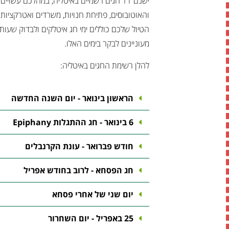
ישנם 11 חגים רשמיים באיטליה, במהלכם עשוי
והאוטובוסים, פתיחת חנויות, משרדים ואטרקציות
הטיול שלכם כוללים ימי חג איטלקים ולבדוק שע
מעוניינים לבקר בימים האלו.
להלן רשימת החגים באיטליה:
הראשון בינואר - יום השנה החדשה
6 בינואר - חג ההתגלות Epiphany
חודש פברואר - עונת הקרנבלים
חג הפסחא - לרוב בחודש אפריל
יום שני של אחרי פסחא
25 באפריל - יום השחרור