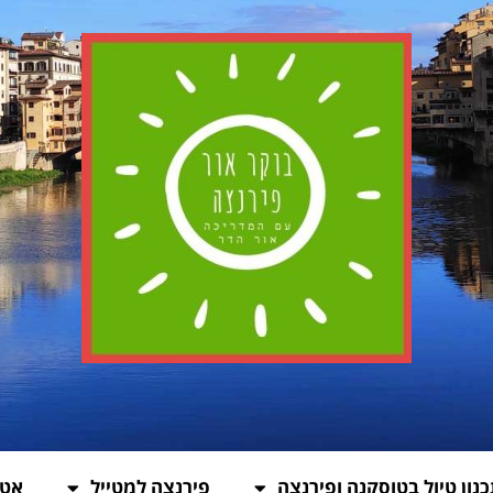
נון טיול בטוסקנה ופירנצה
פירנצה למטייל
אטר